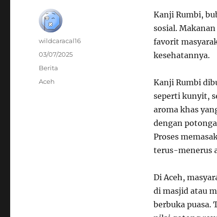
Kanji Rumbi, bu
sosial. Makanan 
Author
wildcaracal16
favorit masyarak
Posted
03/07/2025
kesehatannya.
on
Categories
Berita
Tags
Aceh
Kanji Rumbi dib
seperti kunyit, 
aroma khas yang 
dengan potonga
Proses memasak
terus-menerus a
Di Aceh, masyar
di masjid atau m
berbuka puasa. 