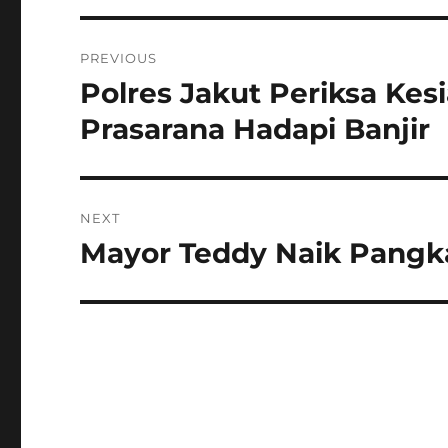
Navigasi
PREVIOUS
pos
Polres Jakut Periksa Kes
Previous
post:
Prasarana Hadapi Banjir
NEXT
Mayor Teddy Naik Pangka
Next
post: