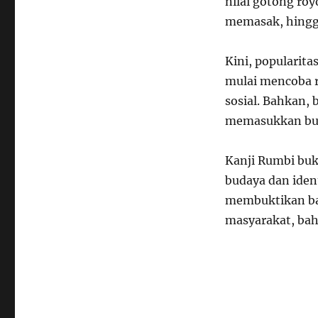
nilai gotong ro
memasak, hingg
Kini, popularit
mulai mencoba r
sosial. Bahkan, 
memasukkan bub
Kanji Rumbi buk
budaya dan iden
membuktikan bah
masyarakat, bah