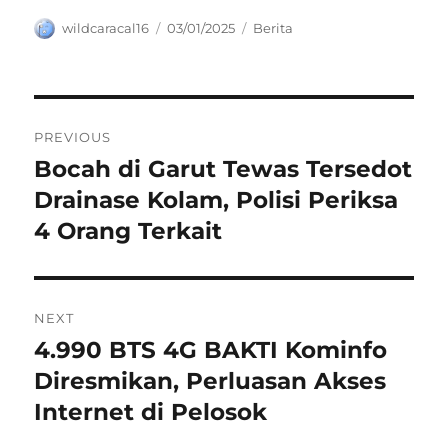
Author
Posted
Categories
wildcaracal16
03/01/2025
Berita
on
Navigasi
PREVIOUS
pos
Bocah di Garut Tewas Tersedot
Previous
post:
Drainase Kolam, Polisi Periksa
4 Orang Terkait
NEXT
4.990 BTS 4G BAKTI Kominfo
Next
post:
Diresmikan, Perluasan Akses
Internet di Pelosok