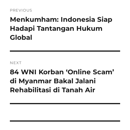
Navigasi
PREVIOUS
pos
Menkumham: Indonesia Siap
Previous
post:
Hadapi Tantangan Hukum
Global
NEXT
84 WNI Korban ‘Online Scam’
Next
post:
di Myanmar Bakal Jalani
Rehabilitasi di Tanah Air