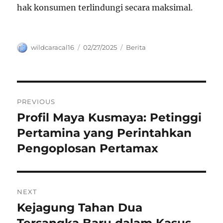
hak konsumen terlindungi secara maksimal.
Author
Posted
Categories
wildcaracal16
02/27/2025
Berita
on
Navigasi
PREVIOUS
pos
Profil Maya Kusmaya: Petinggi
Previous
post:
Pertamina yang Perintahkan
Pengoplosan Pertamax
NEXT
Kejagung Tahan Dua
Next
post:
Tersangka Baru dalam Kasus