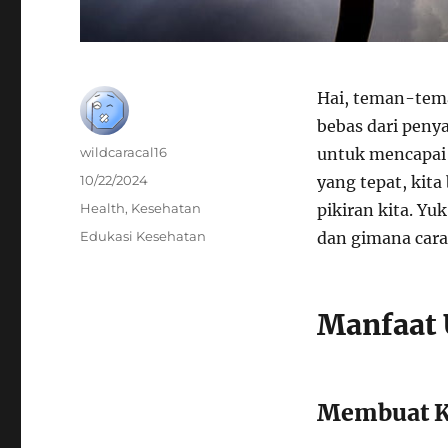
Hai, teman-tema
bebas dari penya
Author
wildcaracal16
untuk mencapai 
Posted
10/22/2024
yang tepat, kit
on
Categories
Health
,
Kesehatan
pikiran kita. Yu
Tags
Edukasi Kesehatan
dan gimana cara
Manfaat 
Membuat K