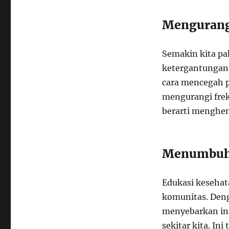
Mengurang
Semakin kita pa
ketergantungan 
cara mencegah p
mengurangi frek
berarti menghem
Menumbuhk
Edukasi kesehata
komunitas. Deng
menyebarkan in
sekitar kita. In