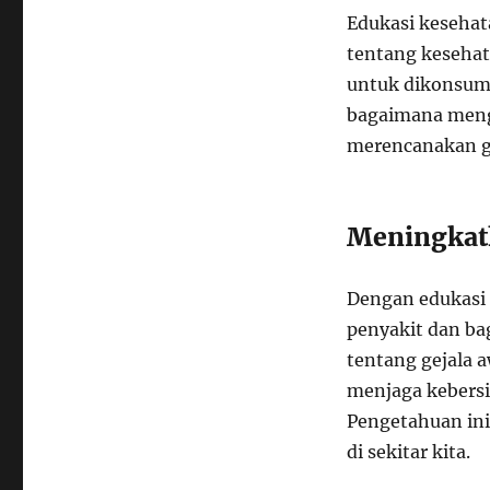
Edukasi keseha
tentang kesehata
untuk dikonsums
bagaimana mengel
merencanakan ga
Meningkat
Dengan edukasi 
penyakit dan b
tentang gejala 
menjaga kebers
Pengetahuan ini
di sekitar kita.