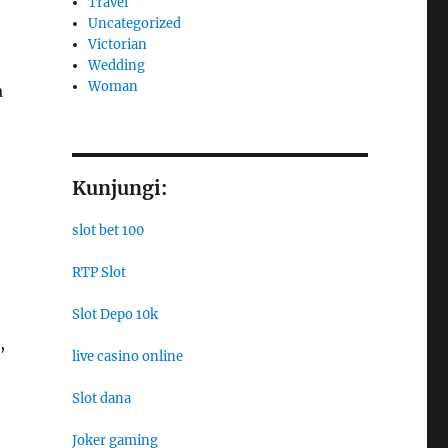
Travel
Uncategorized
Victorian
Wedding
Woman
a
Kunjungi:
slot bet 100
RTP Slot
Slot Depo 10k
,
live casino online
Slot dana
Joker gaming