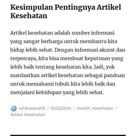
Kesimpulan Pentingnya Artikel
Kesehatan
Artikel kesehatan adalah sumber informasi
yang sangat berharga untuk membantu kita
hidup lebih sehat. Dengan informasi akurat dan
terpercaya, kita bisa membuat keputusan yang
lebih baik tentang kesehatan kita. Jadi, yuk
manfaatkan artikel kesehatan sebagai panduan
untuk memahami tubuh kita lebih baik dan
menjalani kehidupan yang lebih sehat.
Author
Posted
Categories
Tags
wildcaracal16
10/22/2024
Health
,
Kesehatan
on
Artikel Kesehatan