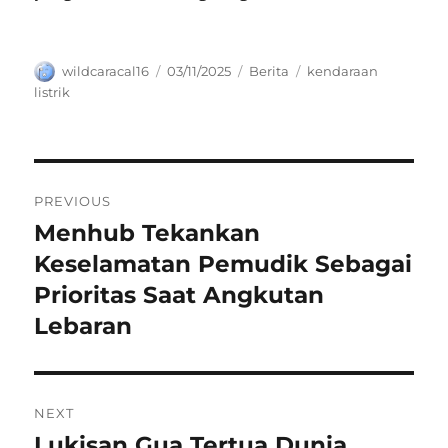
Author
Posted
Categories
Tags
wildcaracal16
03/11/2025
Berita
kendaraan
on
listrik
Navigasi
PREVIOUS
pos
Menhub Tekankan
Previous
post:
Keselamatan Pemudik Sebagai
Prioritas Saat Angkutan
Lebaran
NEXT
Lukisan Gua Tertua Dunia
Next