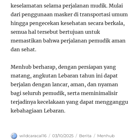
keselamatan selama perjalanan mudik. Mulai
dari penggunaan masker di transportasi umum
hingga pengecekan kesehatan secara berkala,
semua hal tersebut bertujuan untuk
memastikan bahwa perjalanan pemudik aman
dan sehat.
Menhub berharap, dengan persiapan yang
matang, angkutan Lebaran tahun ini dapat
berjalan dengan lancar, aman, dan nyaman
bagi seluruh pemudik, serta meminimalisir
terjadinya kecelakaan yang dapat mengganggu
kebahagiaan Lebaran.
Author
Posted
Categories
Tags
wildcaracal16
03/10/2025
Berita
Menhub