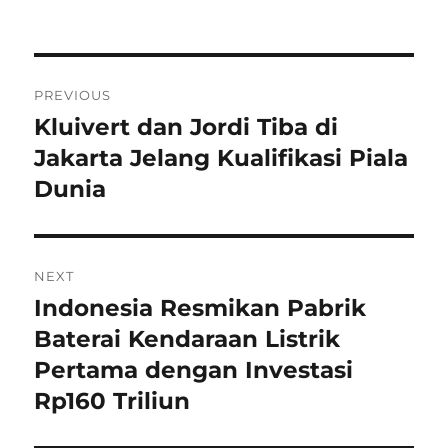
on
Navigasi
PREVIOUS
pos
Kluivert dan Jordi Tiba di
Previous
post:
Jakarta Jelang Kualifikasi Piala
Dunia
NEXT
Indonesia Resmikan Pabrik
Next
post:
Baterai Kendaraan Listrik
Pertama dengan Investasi
Rp160 Triliun