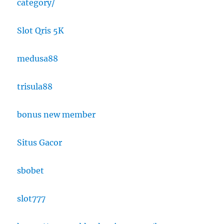
category/
Slot Qris 5K
medusa88
trisula88
bonus new member
Situs Gacor
sbobet
slot777