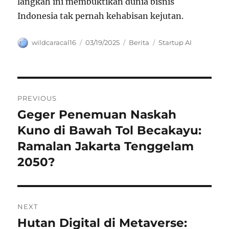
langkah ini membuktikan dunia bisnis
Indonesia tak pernah kehabisan kejutan.
Author
Posted
Categories
Tags
wildcaracal16
03/19/2025
Berita
Startup AI
on
Navigasi
PREVIOUS
pos
Geger Penemuan Naskah
Previous
post:
Kuno di Bawah Tol Becakayu:
Ramalan Jakarta Tenggelam
2050?
NEXT
Hutan Digital di Metaverse:
Next