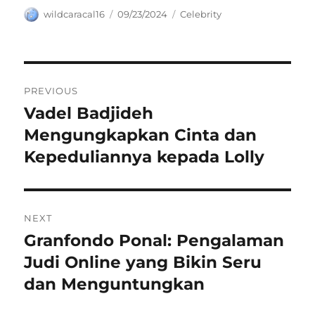
Author
Posted
Categories
wildcaracal16
09/23/2024
Celebrity
on
Navigasi
PREVIOUS
pos
Vadel Badjideh
Previous
post:
Mengungkapkan Cinta dan
Kepeduliannya kepada Lolly
NEXT
Granfondo Ponal: Pengalaman
Next
post:
Judi Online yang Bikin Seru
dan Menguntungkan