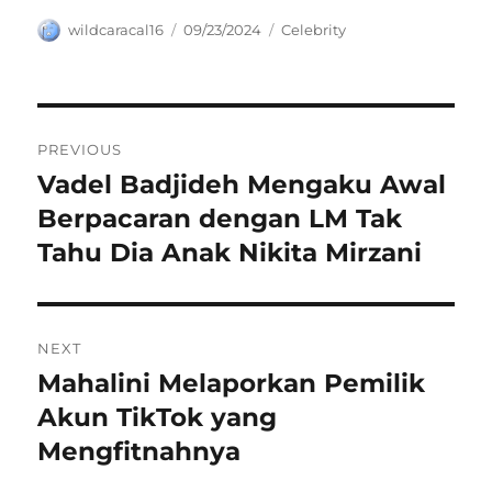
Author
Posted
Categories
wildcaracal16
09/23/2024
Celebrity
on
Navigasi
PREVIOUS
pos
Vadel Badjideh Mengaku Awal
Previous
post:
Berpacaran dengan LM Tak
Tahu Dia Anak Nikita Mirzani
NEXT
Mahalini Melaporkan Pemilik
Next
post:
Akun TikTok yang
Mengfitnahnya