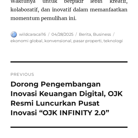
Waktunya untuk berpikir lebih kreatif,
kolaboratif, dan inovatif dalam memanfaatkan
momentum pemulihan ini.
Author
Posted
Categories
Tags
wildcaracal16
04/28/2025
Berita
,
Business
on
ekonomi global
,
konvensional
,
pasar properti
,
teknologi
Navigasi
PREVIOUS
pos
Dorong Pengembangan
Previous
post:
Inovasi Keuangan Digital, OJK
Resmi Luncurkan Pusat
Inovasi “OJK INFINITY 2.0”