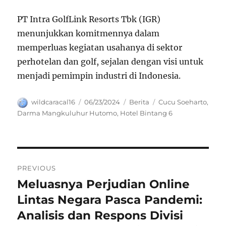
PT Intra GolfLink Resorts Tbk (IGR)
menunjukkan komitmennya dalam
memperluas kegiatan usahanya di sektor
perhotelan dan golf, sejalan dengan visi untuk
menjadi pemimpin industri di Indonesia.
Author
Posted
Categories
Tags
wildcaracal16
06/23/2024
Berita
Cucu Soeharto
,
on
Darma Mangkuluhur Hutomo
,
Hotel Bintang 6
Navigasi
PREVIOUS
pos
Meluasnya Perjudian Online
Previous
post:
Lintas Negara Pasca Pandemi:
Analisis dan Respons Divisi