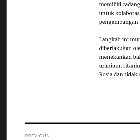
memiliki cadang
untuk kolaboras
pengembangan s
Langkah ini mun
diberlakukan ol
menekankan bah
uranium, titani
Rusia dan tidak
Navigasi
PREVIOUS