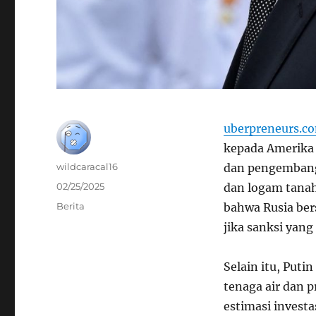
uberpreneurs.c
kepada Amerika 
Author
wildcaracal16
dan pengembang
Posted
02/25/2025
dan logam tanah
on
Categories
Berita
bahwa Rusia bers
jika sanksi yan
Selain itu, Put
tenaga air dan 
estimasi invest