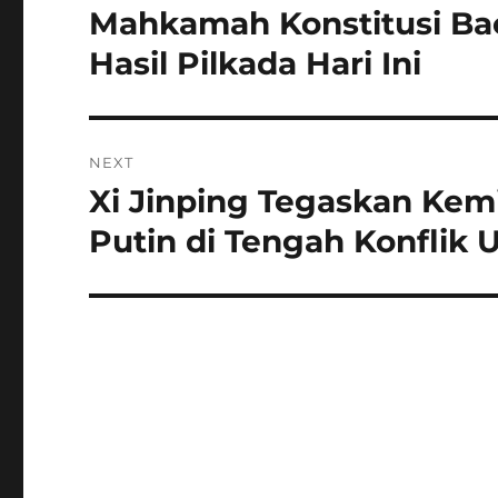
pos
Mahkamah Konstitusi Ba
Previous
post:
Hasil Pilkada Hari Ini
NEXT
Xi Jinping Tegaskan Kem
Next
post:
Putin di Tengah Konflik 