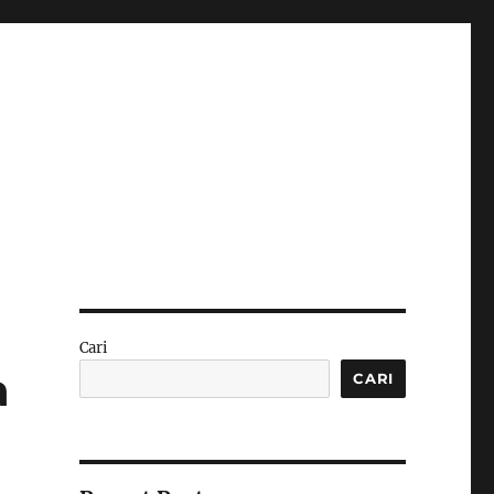
Cari
a
CARI