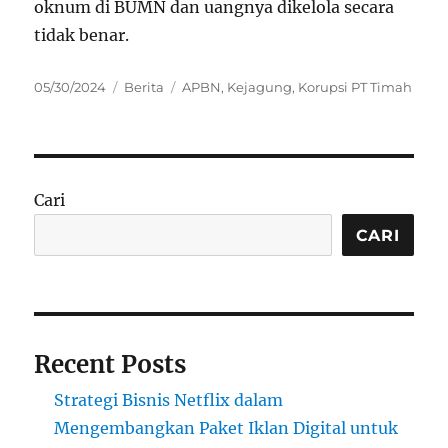
oknum di BUMN dan uangnya dikelola secara
tidak benar.
Posted
Categories
Tags
05/30/2024
Berita
APBN
,
Kejagung
,
Korupsi PT Timah
on
Cari
CARI
Recent Posts
Strategi Bisnis Netflix dalam
Mengembangkan Paket Iklan Digital untuk