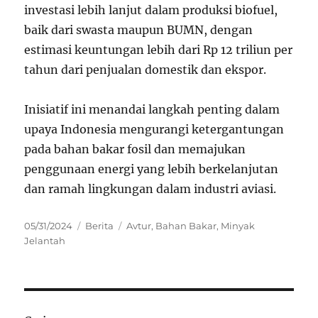
investasi lebih lanjut dalam produksi biofuel,
baik dari swasta maupun BUMN, dengan
estimasi keuntungan lebih dari Rp 12 triliun per
tahun dari penjualan domestik dan ekspor.
Inisiatif ini menandai langkah penting dalam
upaya Indonesia mengurangi ketergantungan
pada bahan bakar fosil dan memajukan
penggunaan energi yang lebih berkelanjutan
dan ramah lingkungan dalam industri aviasi.
Posted
Categories
Tags
05/31/2024
Berita
Avtur
,
Bahan Bakar
,
Minyak
on
Jelantah